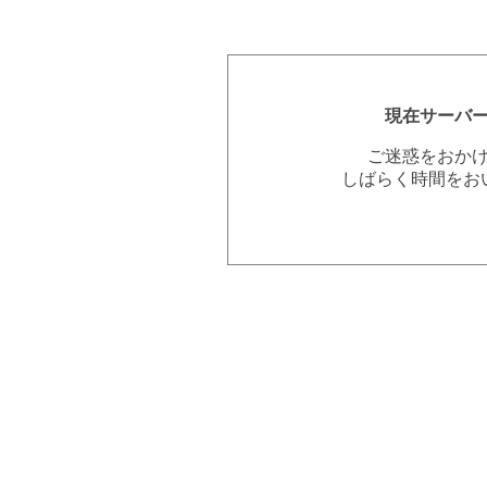
現在サーバ
ご迷惑をおか
しばらく時間をお