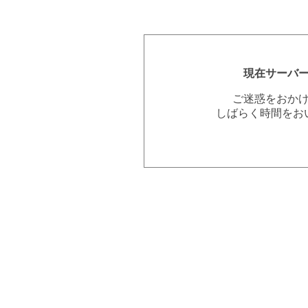
現在サーバ
ご迷惑をおか
しばらく時間をお