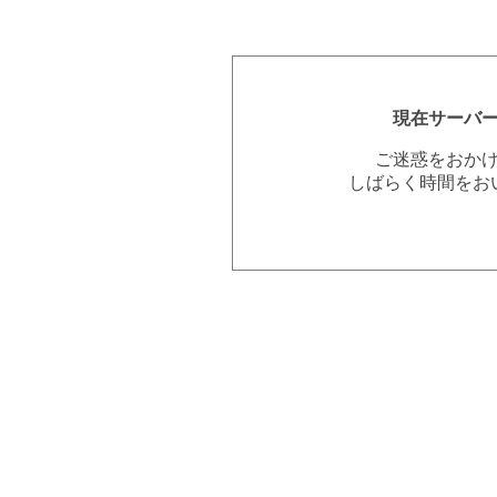
現在サーバ
ご迷惑をおか
しばらく時間をお