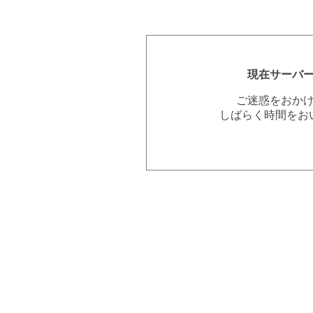
現在サーバ
ご迷惑をおか
しばらく時間をお