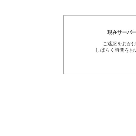
現在サーバ
ご迷惑をおか
しばらく時間をお