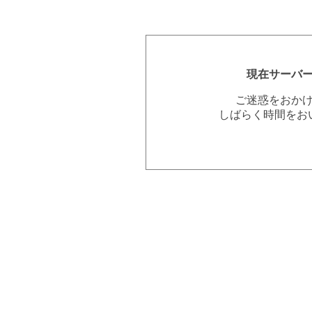
現在サーバ
ご迷惑をおか
しばらく時間をお