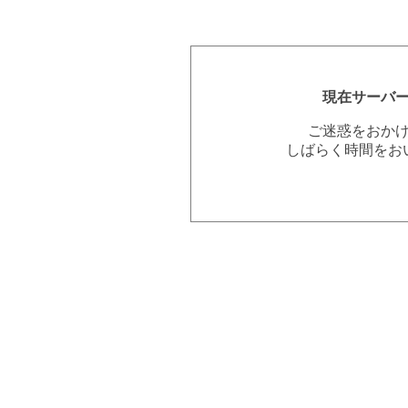
現在サーバ
ご迷惑をおか
しばらく時間をお