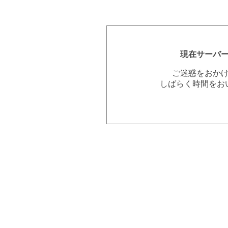
現在サーバ
ご迷惑をおか
しばらく時間をお