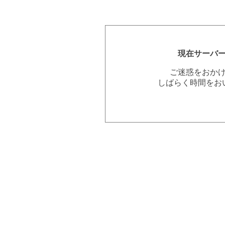
現在サーバ
ご迷惑をおか
しばらく時間をお