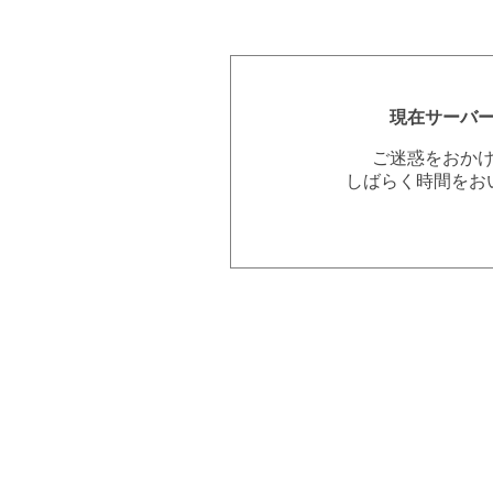
現在サーバ
ご迷惑をおか
しばらく時間をお