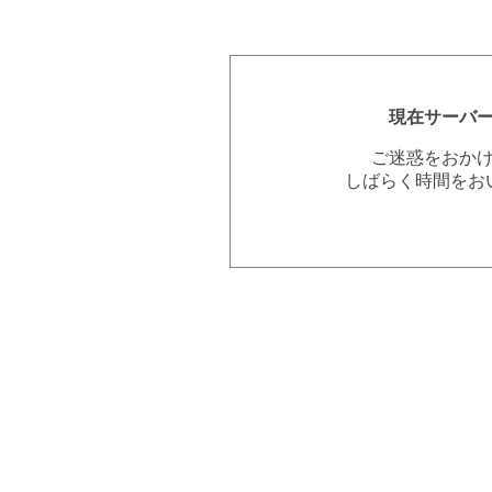
現在サーバ
ご迷惑をおか
しばらく時間をお