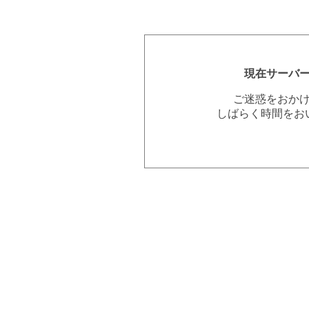
現在サーバ
ご迷惑をおか
しばらく時間をお