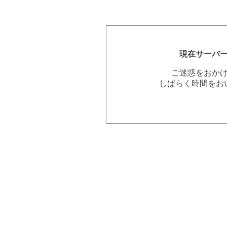
現在サーバ
ご迷惑をおか
しばらく時間をお