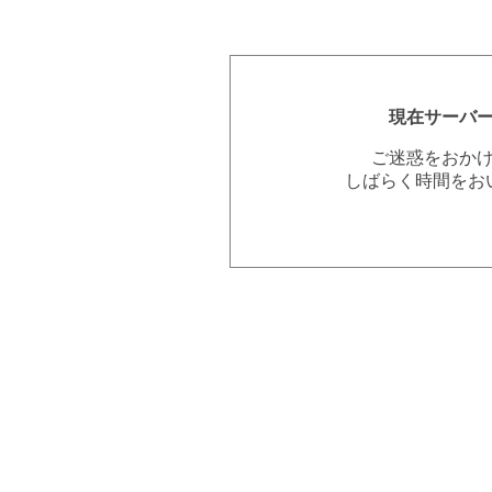
現在サーバ
ご迷惑をおか
しばらく時間をお