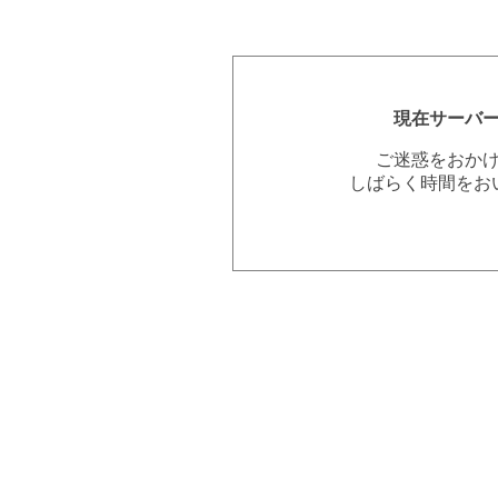
現在サーバ
ご迷惑をおか
しばらく時間をお