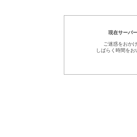
現在サーバ
ご迷惑をおか
しばらく時間をお