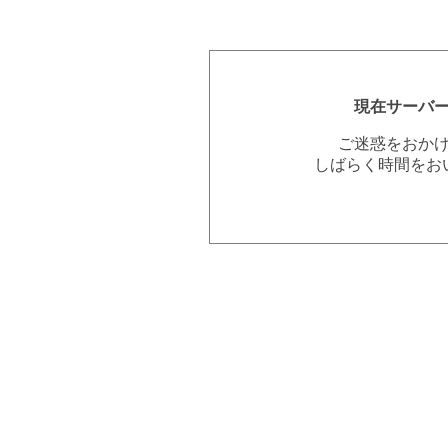
現在サーバ
ご迷惑をおか
しばらく時間をお