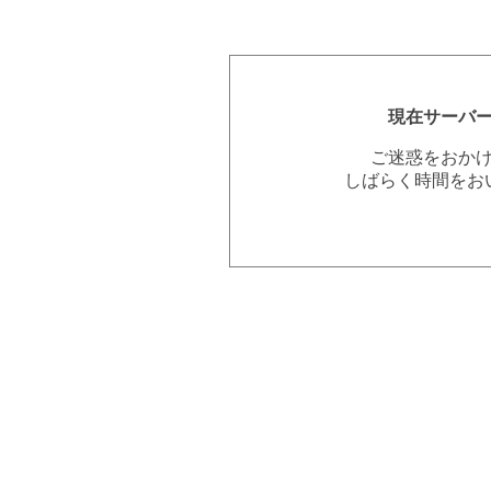
現在サーバ
ご迷惑をおか
しばらく時間をお