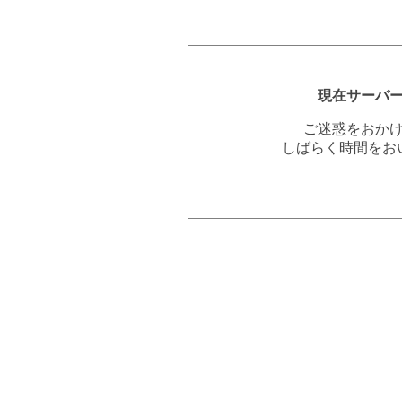
現在サーバ
ご迷惑をおか
しばらく時間をお