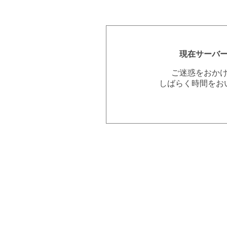
現在サーバ
ご迷惑をおか
しばらく時間をお