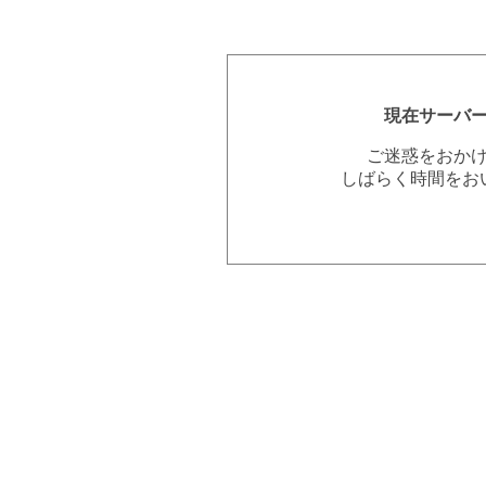
現在サーバ
ご迷惑をおか
しばらく時間をお