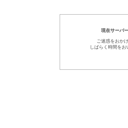
現在サーバ
ご迷惑をおか
しばらく時間をお