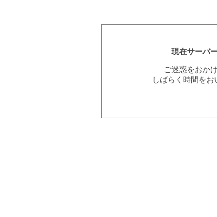
現在サーバ
ご迷惑をおか
しばらく時間をお