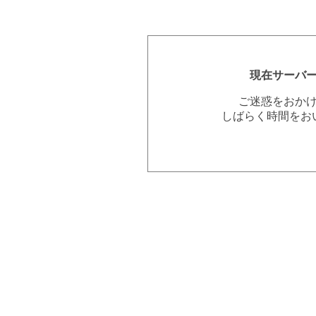
現在サーバ
ご迷惑をおか
しばらく時間をお