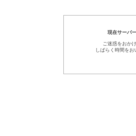
現在サーバ
ご迷惑をおか
しばらく時間をお