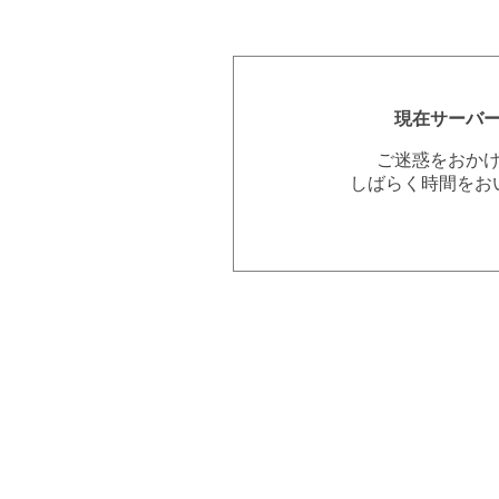
現在サーバ
ご迷惑をおか
しばらく時間をお