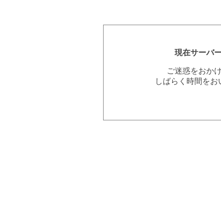
現在サーバ
ご迷惑をおか
しばらく時間をお