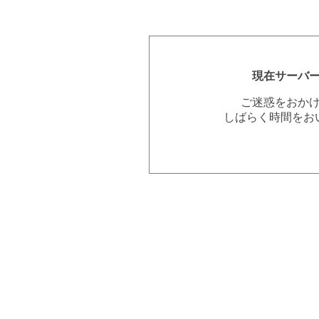
現在サーバ
ご迷惑をおか
しばらく時間をお