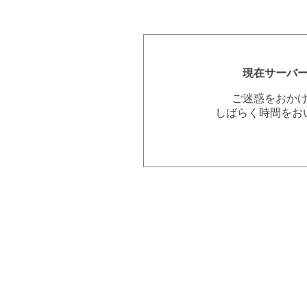
現在サーバ
ご迷惑をおか
しばらく時間をお