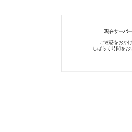
現在サーバ
ご迷惑をおか
しばらく時間をお