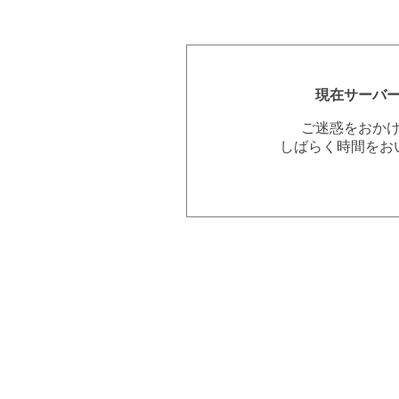
現在サーバ
ご迷惑をおか
しばらく時間をお