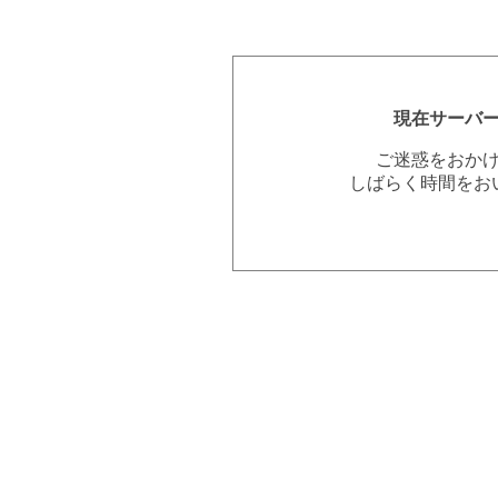
現在サーバ
ご迷惑をおか
しばらく時間をお