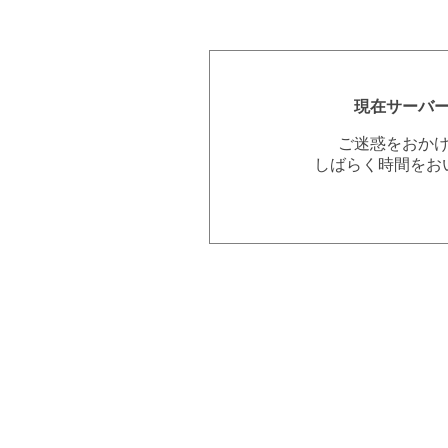
現在サーバ
ご迷惑をおか
しばらく時間をお