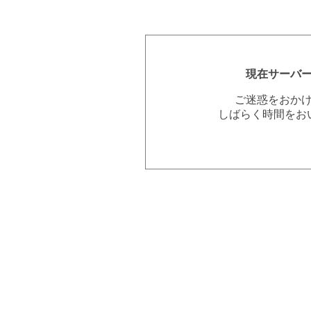
現在サーバ
ご迷惑をおか
しばらく時間をお