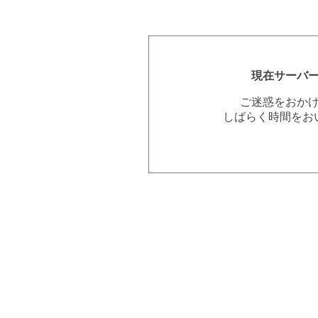
現在サーバ
ご迷惑をおか
しばらく時間をお