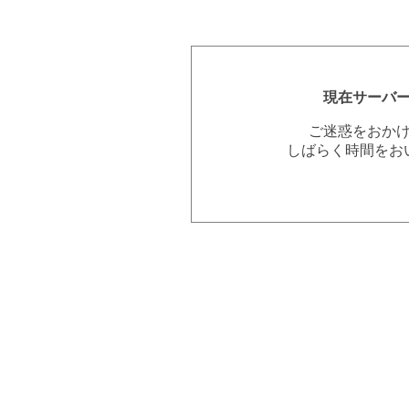
現在サーバ
ご迷惑をおか
しばらく時間をお