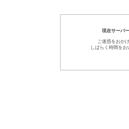
現在サーバ
ご迷惑をおか
しばらく時間をお