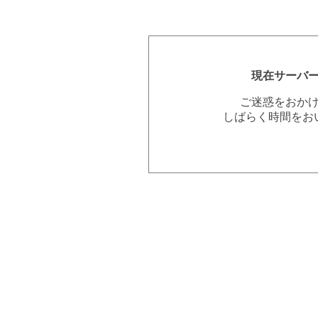
現在サーバ
ご迷惑をおか
しばらく時間をお