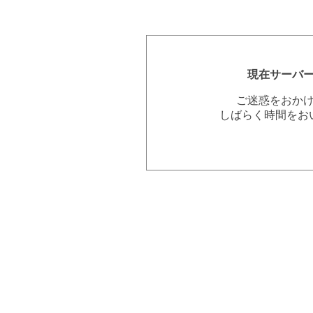
現在サーバ
ご迷惑をおか
しばらく時間をお