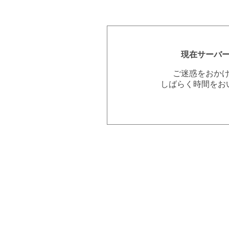
現在サーバ
ご迷惑をおか
しばらく時間をお