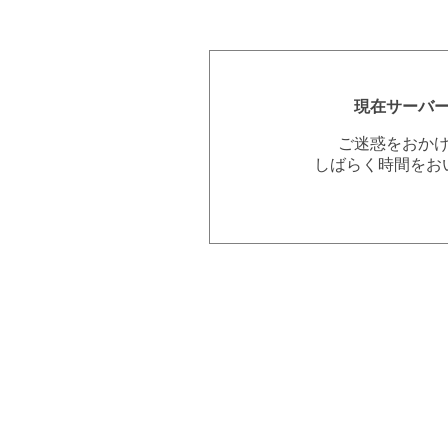
現在サーバ
ご迷惑をおか
しばらく時間をお