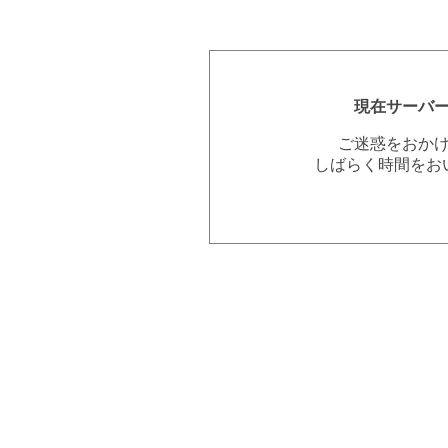
現在サーバ
ご迷惑をおか
しばらく時間をお