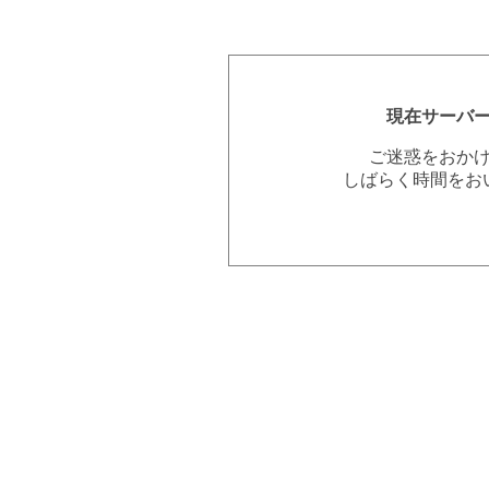
現在サーバ
ご迷惑をおか
しばらく時間をお