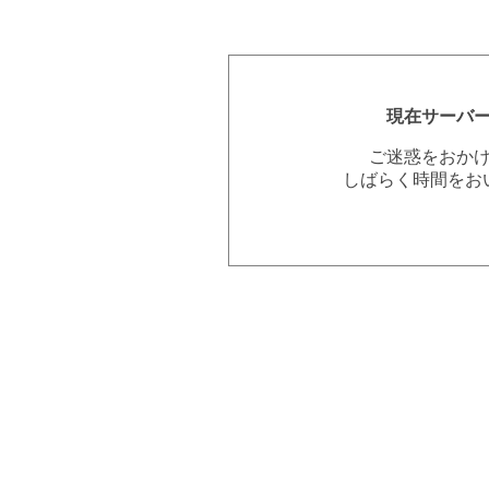
現在サーバ
ご迷惑をおか
しばらく時間をお