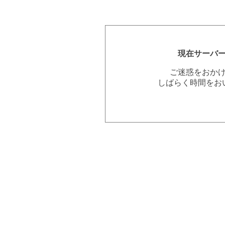
現在サーバ
ご迷惑をおか
しばらく時間をお