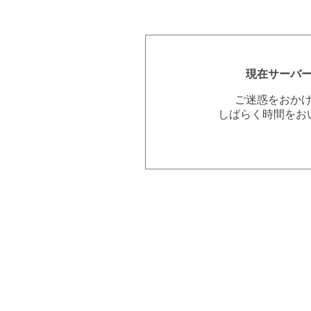
現在サーバ
ご迷惑をおか
しばらく時間をお