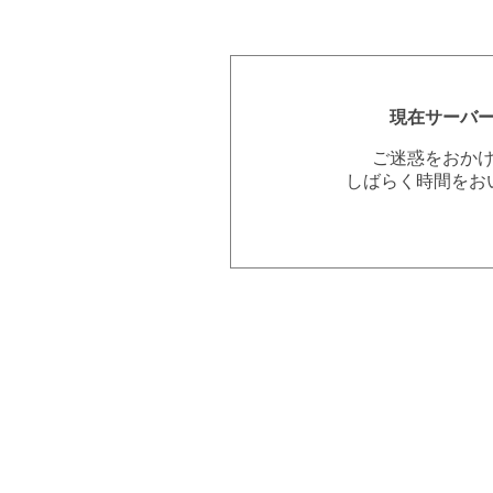
現在サーバ
ご迷惑をおか
しばらく時間をお