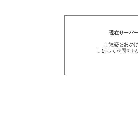
現在サーバ
ご迷惑をおか
しばらく時間をお