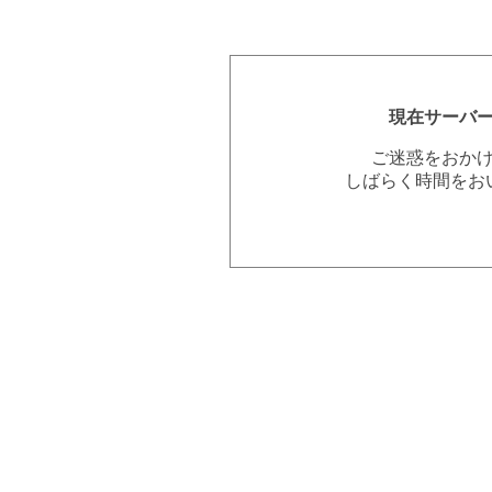
現在サーバ
ご迷惑をおか
しばらく時間をお