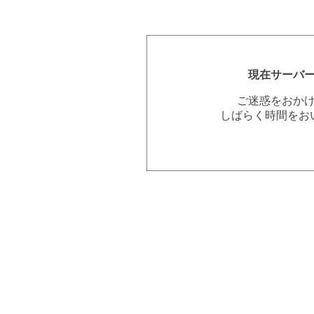
現在サーバ
ご迷惑をおか
しばらく時間をお